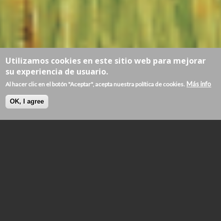
Utilizamos cookies en este sitio web para mejorar
su experiencia de usuario.
Más info
Al hacer clic en el botón "Aceptar", acepta nuestra política de cookies.
OK, I agree
© Sara Vicari / Andrea Mancori
Siendo empresas centradas
en las personas, las
cooperativas están