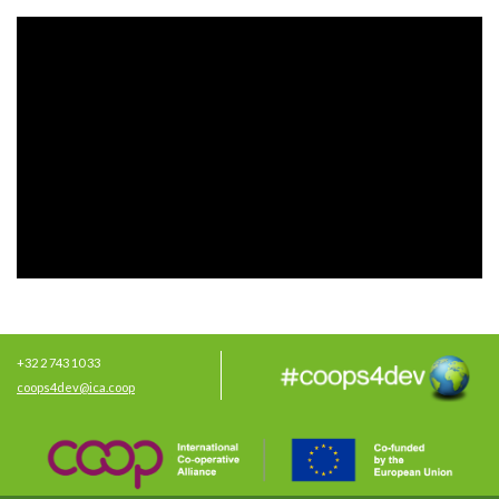
+32 2 743 10 33
coops4dev@ica.coop