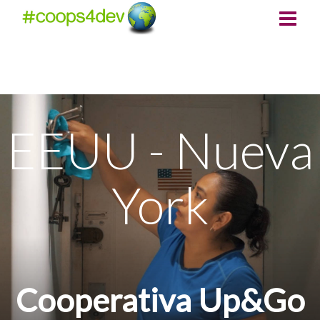
EEUU - Nueva
York
Cooperativa Up&Go