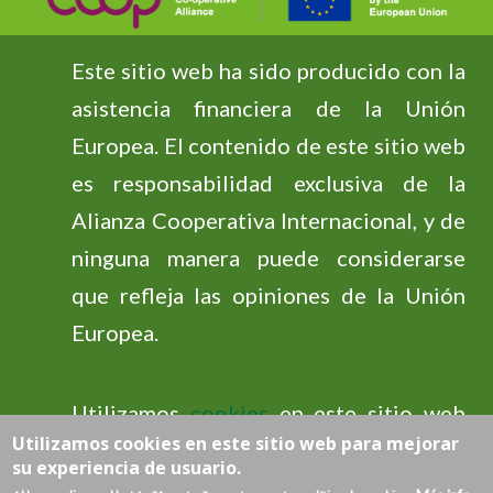
Este sitio web ha sido producido con la
asistencia financiera de la Unión
Europea. El contenido de este sitio web
es responsabilidad exclusiva de la
Alianza Cooperativa Internacional, y de
ninguna manera puede considerarse
que refleja las opiniones de la Unión
Europea.
Utilizamos
cookies
en este sitio web
Utilizamos cookies en este sitio web para mejorar
para mejorar su experiencia de usuario.
su experiencia de usuario.