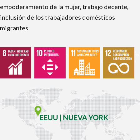
empoderamiento de la mujer, trabajo decente,
inclusión de los trabajadores domésticos
migrantes
8
10
11
12
DECENT
REDUCED
SUSTAINABLE
RESPONSIBLE
WORK
INEQUALITIES
CITIES
CONSUMPTION
AND
AND
AND
ECONOMIC
COMMUNITIES
PRODUCTION
GROWTH