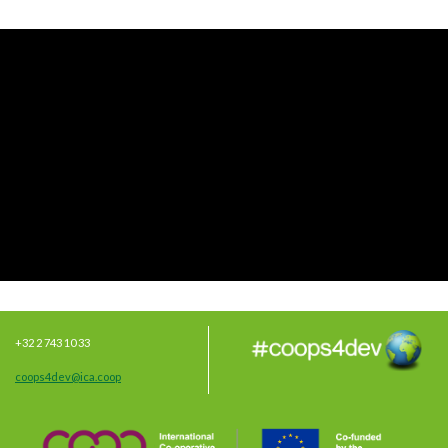
+32 2 743 10 33
coops4dev@ica.coop